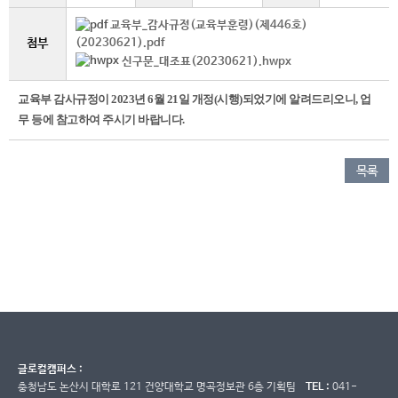
교육부_감사규정(교육부훈령)(제446호)
첨부
(20230621).pdf
신구문_대조표(20230621).hwpx
교육부 감사규정이 2023년 6월 21일 개정(시행)되었기에 알려드리오니, 업
무 등에 참고하여 주시기 바랍니다.
목록
글로컬캠퍼스 :
충청남도 논산시 대학로 121 건양대학교 명곡정보관 6층 기획팀
TEL :
041-