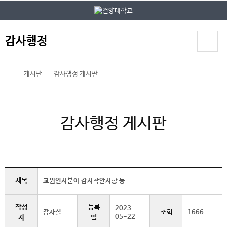
본문 바로가기
대메뉴 바로가기
감사행정
게시판
감사행정 게시판
감사행정 게시판
제목
교원인사분야 감사착안사항 등
작성
등록
2023-
조회
감사실
1666
05-22
자
일